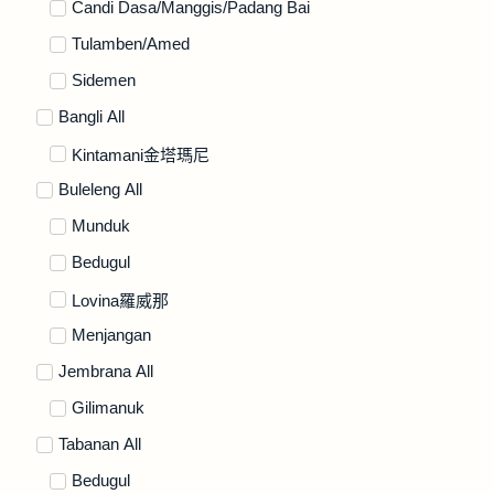
Candi Dasa/Manggis/Padang Bai
Tulamben/Amed
Sidemen
Bangli All
Kintamani金塔瑪尼
Buleleng All
Munduk
Bedugul
Lovina羅威那
Menjangan
Jembrana All
Gilimanuk
Tabanan All
Bedugul