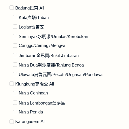
Badung巴東 All
Kuta庫塔/Tuban
Legian雷吉安
Seminyak水明漾/Umalas/Kerobokan
Canggu/Cemagi/Mengwi
Jimbaran金巴蘭/Bukit Jimbaran
Nusa Dua努沙度娃/Tanjung Benoa
Uluwatu烏魯瓦圖/Pecatu/Ungasan/Pandawa
Klungkung克隆公 All
Nusa Ceningan
Nusa Lembongan藍夢島
Nusa Penida
Karangasem All