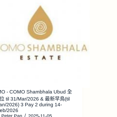
O - COMO Shambhala Ubud 全
 til 31/Mar/2026 & 最新早鳥(til
an/2026) 3 Pay 2 during 14-
Feb/2026
Peter Pan
2025-11-05