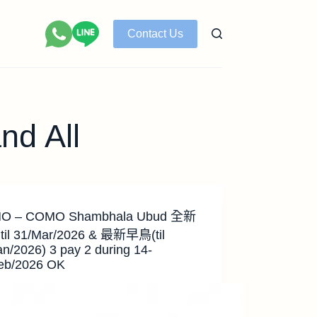
Contact Us
d All
O – COMO Shambhala Ubud 全新
il 31/Mar/2026 & 最新早鳥(til
an/2026) 3 pay 2 during 14-
eb/2026 OK