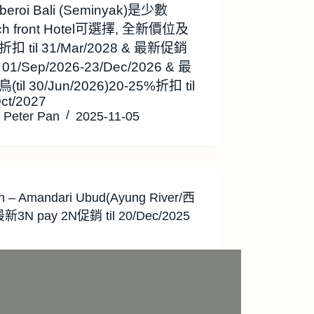
beroi Bali (Seminyak)是少數
ch front Hotel可選擇, 全新價位及
扣 til 31/Mar/2028 & 最新促銷
 01/Sep/2026-23/Dec/2026 & 最
(til 30/Jun/2026)20-25%折扣 til
ct/2027
Peter Pan
2025-11-05
 – Amandari Ubud(Ayung River/西
新3N pay 2N促銷 til 20/Dec/2025