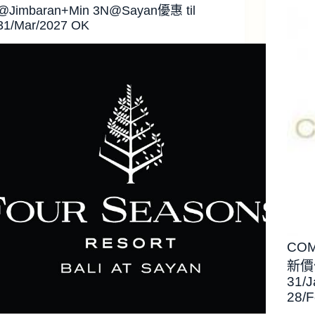
@Jimbaran+Min 3N@Sayan優惠 til
31/Mar/2027 OK
COM
新價位
31/J
28/