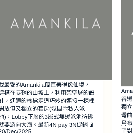
我最愛的Amankila簡直美得像仙境，
Ama
建構在陡鞘的山坡上，利用架空層的設
谷邊
計，迂迴的橋樑走道巧妙的連接一棟棟
獨立
開放但又獨立的套房(幾間附私人泳
彎曲
池)，Lobby下層的3層式無邊泳池彷彿
烏布
就要游向大海。最新4N pay 3N促銷 til
了對
20/Dec/2025