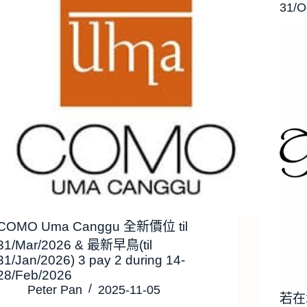
31/O
COMO Uma Canggu 全新價位 til
31/Mar/2026 & 最新早鳥(til
31/Jan/2026) 3 pay 2 during 14-
28/Feb/2026
Peter Pan
2025-11-05
若在