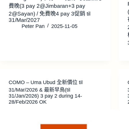
費晚(3 pay 2@Jimbaran+3 pay
2@Sayan) / 免費晚4 pay 3促銷 til
31/Mar/2027
Peter Pan
2025-11-05
COMO – Uma Ubud 全新價位 til
31/Mar/2026 & 最新早鳥(til
31/Jan/2026) 3 pay 2 during 14-
28/Feb/2026 OK