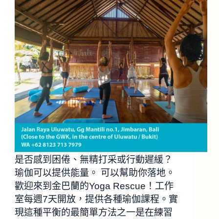
是否感到困倦、無精打采或行動遲緩？
瑜伽可以提供能量。 可以幫助你落地。
歡迎來到金巴蘭的Yoga Rescue！工作
室每週7天開放，提供各種瑜伽課程。實
現這種平衡的最簡單方法之一是在練習