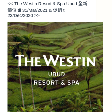
<< The Westin Resort & Spa Ubud 全新
價位 til 31/Mar/2021 & 促銷 til
23/Dec/2020 >>