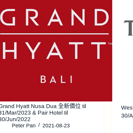
Grand Hyatt Nusa Dua 全新價位 til
Wes
31/Mar/2023 & Pair Hotel til
30/
30/Jun/2022
Peter Pan
2021-08-23