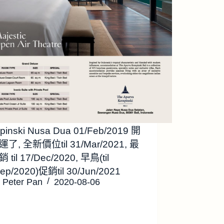
pinski Nusa Dua 01/Feb/2019 開
了, 全新價位til 31/Mar/2021, 最
til 17/Dec/2020, 早鳥(til
ep/2020)促銷til 30/Jun/2021
Peter Pan
2020-08-06