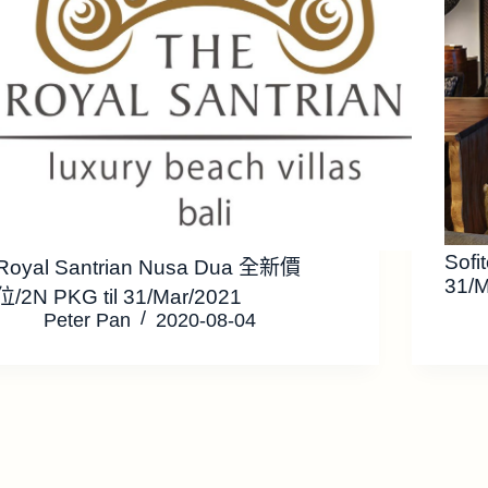
Sofi
Royal Santrian Nusa Dua 全新價
31/
位/2N PKG til 31/Mar/2021
Peter Pan
2020-08-04