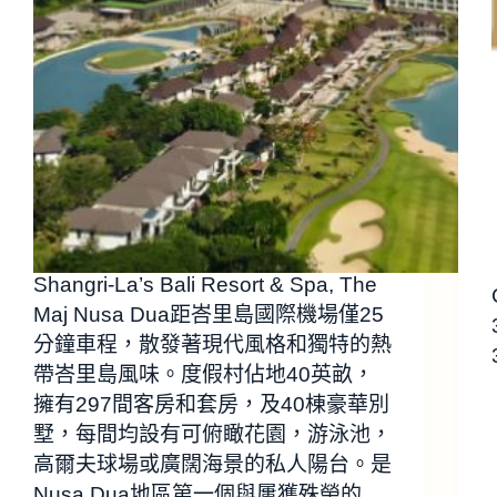
Shangri-La’s Bali Resort & Spa, The
Maj Nusa Dua距峇里島國際機場僅25
分鐘車程，散發著現代風格和獨特的熱
帶峇里島風味。度假村佔地40英畝，
擁有297間客房和套房，及40棟豪華別
墅，每間均設有可俯瞰花園，游泳池，
高爾夫球場或廣闊海景的私人陽台。是
Nusa Dua地區第一個與屢獲殊榮的