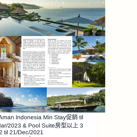
man Indonesia Min Stay促銷 til
Mar/2023 & Pool Suite房型以上 3
2 til 21/Dec/2021