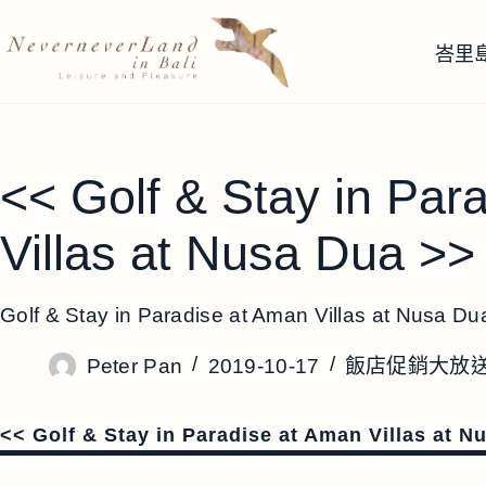
跳
至
峇里
主
要
內
容
<< Golf & Stay in Par
Villas at Nusa Dua >>
Golf & Stay in Paradise at Aman Villas at Nusa Du
Peter Pan
2019-10-17
飯店促銷大放
<< Golf & Stay in Paradise at Aman Villas at N