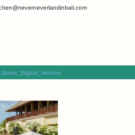
chen@neverneverlandinbali.com
heet_Digital_Version