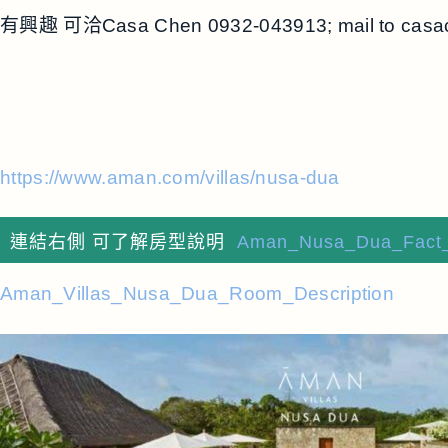
有興趣 可洽Casa Chen 0932-043913; mail to
casa
https://www.aman.com/villas/nusa-dua
連結右側 可了解房型說明
Aman_Nusa_Dua_Fact_S
Aman_Villas_Nusa_Dua_Room_Description