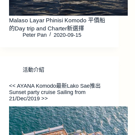
Malaso Layar Phinisi Komodo 平價船
的Day trip and Charter新選擇
Peter Pan
2020-09-15
活動介紹
<< AYANA Komodo最新Lako Sae推出
Sunset party cruise Sailing from
21/Dec/2019 >>