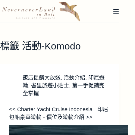
跳
至
主
要
內
容
標籤
活動-Komodo
飯店促銷大放送
,
活動介紹
,
印尼遊
輪
,
峇里旅遊小貼士
,
第一手促銷完
全掌握
<< Charter Yacht Cruise Indonesia - 印尼
包船豪華遊輪 - 價位及遊輪介紹 >>