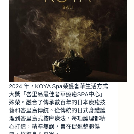
2024 年，KOYA Spa榮獲奢華生活方式
大獎「峇里島最佳奢華療癒SPA中心」
殊榮。融合了傳承數百年的日本療癒技
藝和峇里島傳統。從傳統的日式身體護
理到峇里島式按摩療法，每項護理都精
心打造，精準無誤，旨在促進整體健