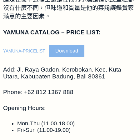
沒有什麼不同，但味道和質量是他的菜餚讓鑑賞家
滿意的主要因素。
YAMUNA CATALOG – PRICE LIST:
Download
YAMUNA-PRICELIST
Add: Jl. Raya Gadon, Kerobokan, Kec. Kuta
Utara, Kabupaten Badung, Bali 80361
Phone: +62 812 1367 888
Opening Hours:
Mon-Thu (11.00-18.00)
Fri-Sun (11.00-19.00)