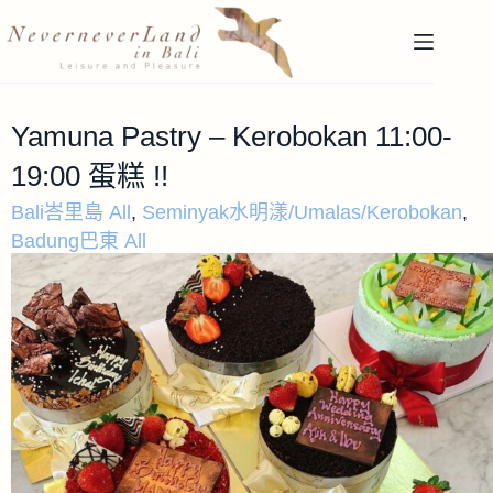
Yamuna Pastry – Kerobokan 11:00-
19:00 蛋糕 !!
Bali峇里島 All
,
Seminyak水明漾/Umalas/Kerobokan
,
Badung巴東 All