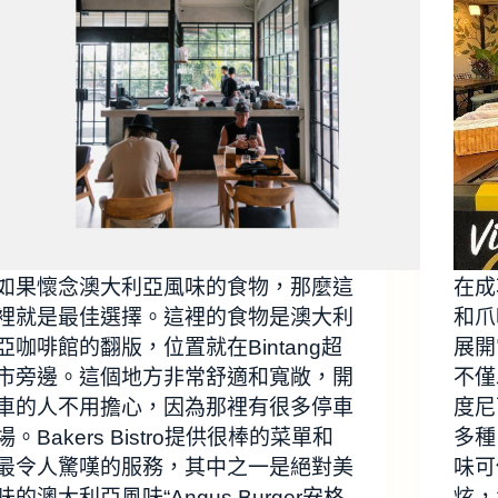
如果懷念澳大利亞風味的食物，那麼這
在成
裡就是最佳選擇。這裡的食物是澳大利
和爪哇
亞咖啡館的翻版，位置就在Bintang超
展開它
市旁邊。這個地方非常舒適和寬敞，開
不僅
車的人不用擔心，因為那裡有很多停車
度尼
場。Bakers Bistro提供很棒的菜單和
多種
最令人驚嘆的服務，其中之一是絕對美
味可
味的澳大利亞風味“Angus Burger安格
炫，