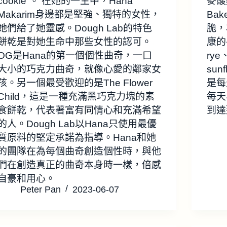
cookie”。 在她的一生中，Hana
麥酸麵
Makarim身邊都是堅強、獨特的女性，
Ba
她們給了她靈感。Dough Lab的特色
脆，
餅乾是對她生命中那些女性的認可。
康的
OG是Hana的第一個個性曲奇，一口
ry
大小的巧克力曲奇，就像心愛的鄰家女
sun
孩。另一個最受歡迎的是The Flower
是每
Child，這是一種充滿黑巧克力塊的素
每天
食餅乾，代表著富有同情心和充滿希望
到達
的人。Dough Lab以Hana只使用最優
質原料的堅定承諾為指導。Hana和她
的團隊在為每個曲奇創造個性時，與他
們在創造真正的曲奇本身時一樣，倍感
自豪和用心。
Peter Pan
2023-06-07