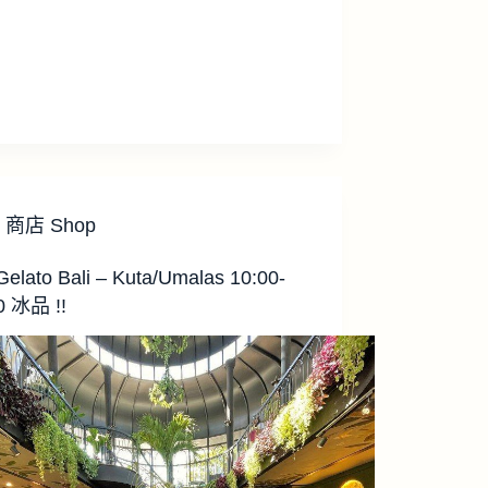
商店 Shop
 Gelato Bali – Kuta/Umalas 10:00-
0 冰品 !!