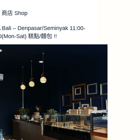
商店 Shop
 Bali – Denpasar/Seminyak 11:00-
0(Mon-Sat) 糕點/麵包 !!