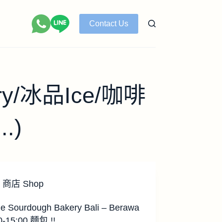
Contact Us
/冰品Ice/咖啡
.)
商店 Shop
ne Sourdough Bakery Bali – Berawa
0-15:00 麵包 !!