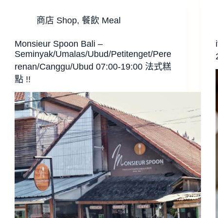
商店 Shop
,
餐飲 Meal
Monsieur Spoon Bali –
Seminyak/Umalas/Ubud/Petitenget/Pere
renan/Canggu/Ubud 07:00-19:00 法式糕
點 !!