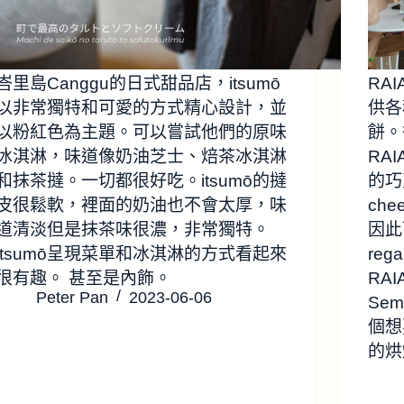
峇里島Canggu的日式甜品店，itsumō
RA
以非常獨特和可愛的方式精心設計，並
供各
以粉紅色為主題。可以嘗試他們的原味
餅。
冰淇淋，味道像奶油芝士、焙茶冰淇淋
RA
和抹茶撻。一切都很好吃。itsumō的撻
的巧
皮很鬆軟，裡面的奶油也不會太厚，味
che
道清淡但是抹茶味很濃，非常獨特。
因此
itsumō呈現菜單和冰淇淋的方式看起來
reg
很有趣。 甚至是內飾。
RA
Peter Pan
2023-06-06
Se
個想
的烘