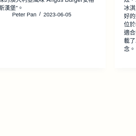
斯漢堡”。
冰淇
Peter Pan
2023-06-05
好的
位於K
適合拍
載了
念。