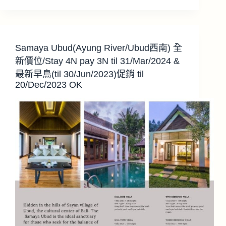
Samaya Ubud(Ayung River/Ubud西南) 全
新價位/Stay 4N pay 3N til 31/Mar/2024 &
最新早鳥(til 30/Jun/2023)促銷 til
20/Dec/2023 OK