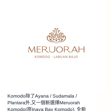
Komodo除了Ayana / Sudamala /
Plantara外,又一個新選擇Meruorah
Komodo(原Inaya Bay Komodo), 全新