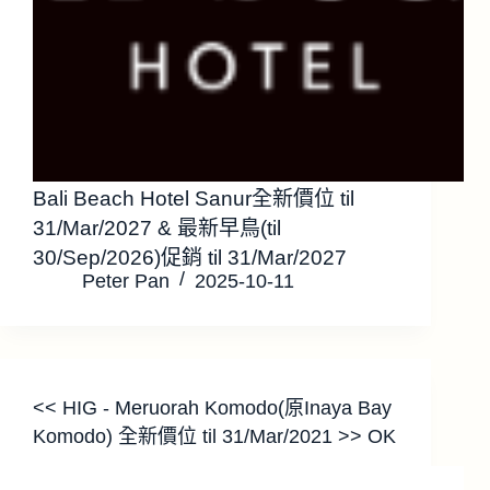
Bali Beach Hotel Sanur全新價位 til
31/Mar/2027 & 最新早鳥(til
30/Sep/2026)促銷 til 31/Mar/2027
Peter Pan
2025-10-11
<< HIG - Meruorah Komodo(原Inaya Bay
Komodo) 全新價位 til 31/Mar/2021 >> OK