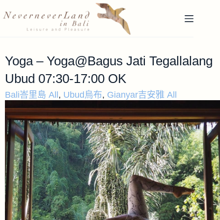
Yoga – Yoga@Bagus Jati Tegallalang
Ubud 07:30-17:00 OK
Bali峇里島 All
,
Ubud烏布
,
Gianyar吉安雅 All