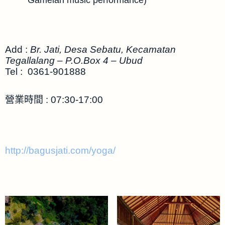
Add :
Br. Jati, Desa Sebatu, Kecamatan
Tegallalang – P.O.Box 4 – Ubud
Tel : 0361-901888
營業時間 : 07:30-17:00
http://bagusjati.com/yoga/