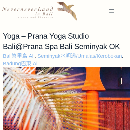
Yoga – Prana Yoga Studio
Bali@Prana Spa Bali Seminyak OK
Bali峇里島 All
,
Seminyak水明漾/Umalas/Kerobokan
,
Badung巴東 All