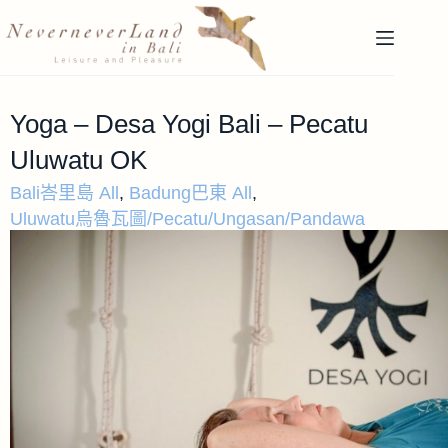
Yoga – Desa Yogi Bali – Pecatu
Uluwatu OK
Bali峇里島 All
,
Badung巴東 All
,
Uluwatu烏魯瓦圖/Pecatu/Ungasan/Pandawa