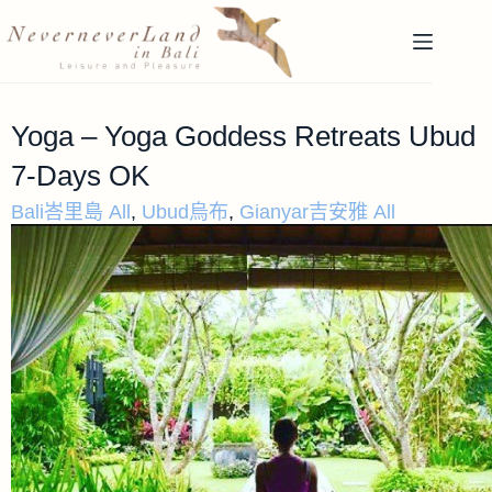
Yoga – Yoga Goddess Retreats Ubud
7-Days OK
Bali峇里島 All
,
Ubud烏布
,
Gianyar吉安雅 All