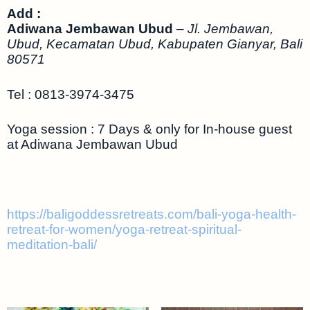
Add :
Adiwana Jembawan Ubud
–
Jl. Jembawan,
Ubud, Kecamatan Ubud, Kabupaten Gianyar, Bali
80571
Tel : 0813-3974-3475
Yoga session : 7 Days & only for In-house guest
at Adiwana Jembawan Ubud
https://baligoddessretreats.com/bali-yoga-health-
retreat-for-women/yoga-retreat-spiritual-
meditation-bali/