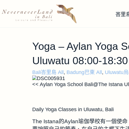
峇里
Yoga – Aylan Yoga S
Uluwatu 08:00-18:3
Bali峇里島 All
,
Badung巴東 All
,
Uluwatu烏
<< Aylan Yoga School Bali@The Istana U
Daily Yoga Classes in Uluwatu, Bali
The Istana的Aylan瑜伽學校有