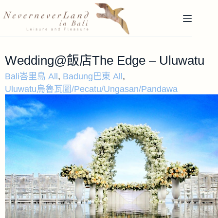
Wedding@飯店The Edge – Uluwatu
Bali峇里島 All
,
Badung巴東 All
,
Uluwatu烏魯瓦圖/Pecatu/Ungasan/Pandawa