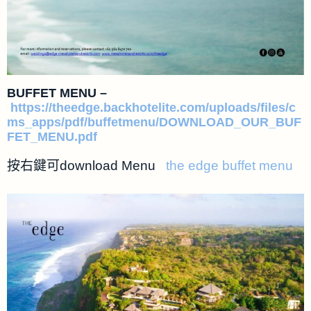
BUFFET MENU –
https://theedge.backhotelite.com/uploads/files/c
ms_apps/pdf/buffetmenu/DOWNLOAD_OUR_BUF
FET_MENU.pdf
按右鍵可download Menu
the edge buffet menu