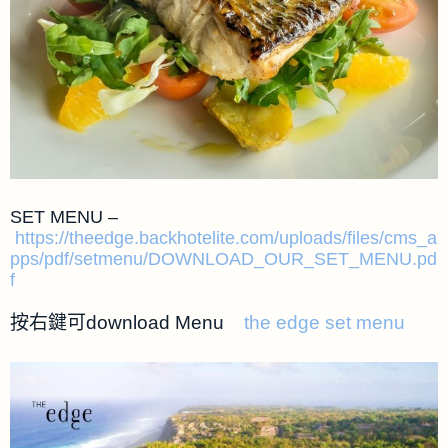
SET MENU –
https://theedge.backhotelite.com/uploads/files/cms_a
pps/pdf/setmenu/DOWNLOAD_OUR_SET_MENU.pd
f
按右鍵可download Menu
the edge set menu