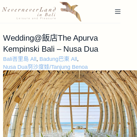
Wedding@飯店The Apurva
Kempinski Bali – Nusa Dua
Bali峇里島 All
,
Badung巴東 All
,
Nusa Dua努沙度娃/Tanjung Benoa