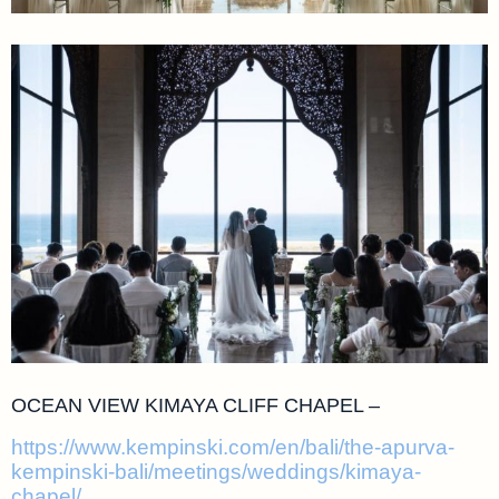
OCEAN VIEW KIMAYA CLIFF CHAPEL –
https://www.kempinski.com/en/bali/the-apurva-
kempinski-bali/meetings/weddings/kimaya-
chapel/