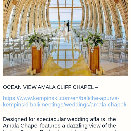
OCEAN VIEW AMALA CLIFF CHAPEL –
https://www.kempinski.com/en/bali/the-apurva-
kempinski-bali/meetings/weddings/amala-chapel/
Designed for spectacular wedding affairs, the
Amala Chapel features a dazzling view of the