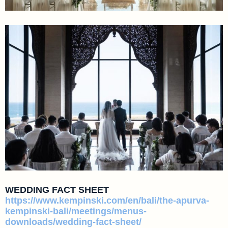
WEDDING FACT SHEET
https://www.kempinski.com/en/bali/the-apurva-
kempinski-bali/meetings/menus-
downloads/wedding-fact-sheet/