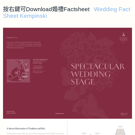
按右鍵可Download婚禮Factsheet
Wedding Fact
Sheet Kempinski