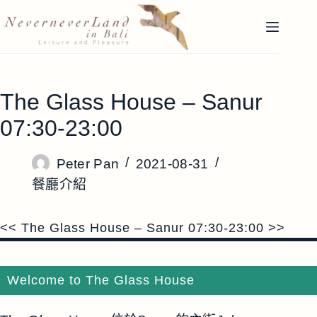
跳
至
主
要
內
The Glass House – Sanur
容
07:30-23:00
Peter Pan
2021-08-31
餐廳介紹
<< The Glass House – Sanur 07:30-23:00 >>
Welcome to The Glass House