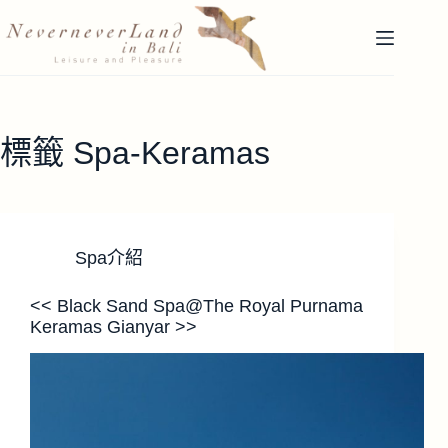
跳
至
主
要
內
容
標籤
Spa-Keramas
Spa介紹
<< Black Sand Spa@The Royal Purnama
Keramas Gianyar >>