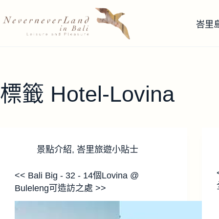
跳
至
峇里
主
要
內
容
標籤
Hotel-Lovina
景點介紹
,
峇里旅遊小貼士
<< Bali Big - 32 - 14個Lovina @
Buleleng可造訪之處 >>