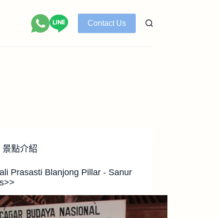
Contact Us
景點介紹
li Prasasti Blanjong Pillar - Sanur
rs>>