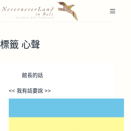
跳
至
主
要
內
容
標籤
心聲
館長的話
<< 我有話要說 >>