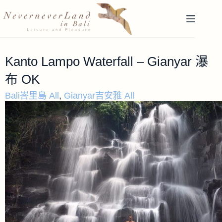
Kanto Lampo Waterfall – Gianyar 瀑
布 OK
Bali峇里島 All
,
Gianyar吉安雅 All