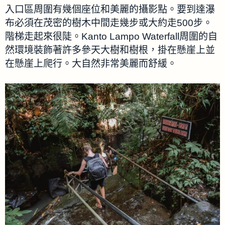
入口區周圍有幾個座位和美麗的攝影點。要到達瀑
布必須在茂密的樹木中間走幾步或大約走500步。
階梯走起來很陡。Kanto Lampo Waterfall周圍的自
然環境裝飾著許多參天大樹和樹根，掛在懸崖上並
在懸崖上爬行。大自然非常美麗而舒緩。