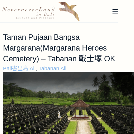
Taman Pujaan Bangsa
Margarana(Margarana Heroes
Cemetery) – Tabanan 戰士塚 OK
Bali峇里島 All
,
Tabanan All