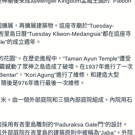
成為Mengwi Kingdom孟威王國的“ Paibon”
展，再擴展建築物。這座寺廟於“Tuesday-
日曆“Tuesday Kliwon-Medangsia”都在這座寺
ple”的成立週年。
花園”。在歷史進程中，“Taman Ayun Temple”遭受
地震撼動了眾神之島造成了破壞。在1937年進行了一次
 Bentar”，“Kori Agung”進行了維修，和建造大型
維修，隨後是976年進行最後一次維修。
 x 250平方米。由一個外部庭院和三個內部庭院組成。內院用石
。
峇里島雕刻的“Paduraksa Gate門”的設計。
部庭院在峇里島的建築原則中被稱為“Jaba”。外院