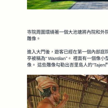
寺院周圍環繞著一個大池塘將內院和外
雕像。
進入大門後，遊客已經在第一個內部庭院
亭被稱為“ Wantilan”。 裡面有
像。 這些雕像勾勒出峇里島人的“Tajen