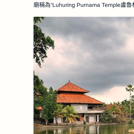
廟稱為“Luhuring Purnama Templ