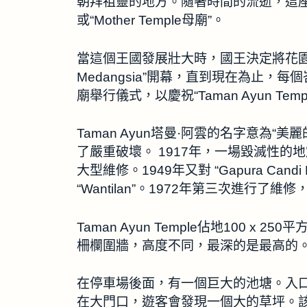
朝拜祖靈的地方。隨著時間的流逝，這座神廟後來
或“Mother Temple母廟”。
當這個王國發展壯大時，國王決定將花園擴
Medangsia”開幕，直到現在為止，每個峇里島
廟舉行儀式，以慶祝“Taman Ayun Tem
Taman Ayun塔曼·阿雲的名字意為“美麗的
了嚴重破壞。 1917年，一場毀滅性的
大型維修。1949年又對 “Gapura Candi
“Wantilan”。1972年第三次進行了
Taman Ayun Temple佔地100
柵欄圍牆，高度不同，最深的是最高的
在停車場後面，有一個巨大的池塘。入口採用有
在大門口，遊客會發現一個大的草坪。該外