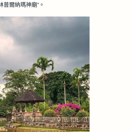
e盧魯林普爾納瑪神廟”。