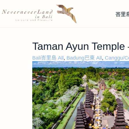
峇里
Taman Ayun Temp
Bali峇里島 All
,
Badung巴東 All
,
Canggu/C