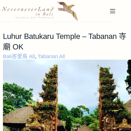
Luhur Batukaru Temple – Tabanan 寺
廟 OK
Bali峇里島 All
,
Tabanan All