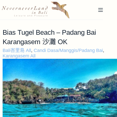
Bias Tugel Beach – Padang Bai
Karangasem 沙灘 OK
Bali峇里島 All
,
Candi Dasa/Manggis/Padang Bai
,
Karangasem All