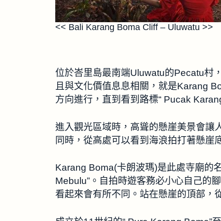
<< Bali Karang Boma Cliff – Uluwatu >>
位於峇里島最南端Uluwatu的Peca
且與文化價值息息相關，就是Karang Boma C
方向進行，直到看到路標“ Pucak Kar
進入觀光區域時，高聳的懸崖美景會讓
同時，從高處可以看到海浪拍打著懸崖
Karang Boma(卡朗波瑪)是此處寺廟
Mebulu”。自拍時遊客務必小心自己
看起來會有所不同。站在懸崖的頂部，從右邊的