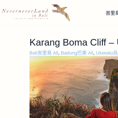
峇里
Karang Boma Cliff 
Bali峇里島 All
,
Badung巴東 All
,
Uluwatu烏