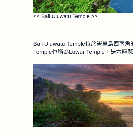
<< Bali Uluwatu Temple >>
Bali Uluwatu Temple位於峇里島西
Temple也稱為Luwur Temple，