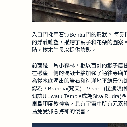
入口門採用石質Bentar門的形狀。 
的浮雕雕塑，描繪了葉子和花朵的圖案。
階，樹木生長以提供陰影。
前面是一片小森林，數以百計的猴子居
在懸崖一側的混凝土牆加強了通往寺廟
為從水底湧出的岩石和海洋地平線景色
認為，Brahma(梵天)，Vishnu(毘
仰讓Uluwatu Temple成為Siva Rud
里島印度教神靈，具有宇宙中所有元素和生命
島免受邪惡海神的侵害。