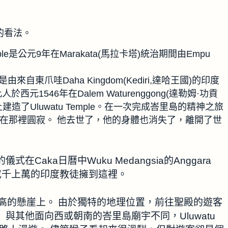
同的看法。
ple是公元9年在Marakata(馬拉卡塔)統治期間由Empu
東爪哇Daha Kingdom(Kediri,達哈王國)的印度
。此人於西元1546年在Dalem Waturenggong(達勒姆·功貢
建造了Uluwatu Temple。在一次完成峇里島的精神之旅
le後並在那裡圓寂。 他去世了，他的身體也消失了，離開了世
年的儀式在Caka日曆中Wuku Medangsia的Anggara
，成千上萬的印度教徒擁到這裡。
方70米高的懸崖上。 由於獨特的地理位置，前往聖殿的遊客
與其他面向西或朝南的峇里島廟宇不同，Uluwatu