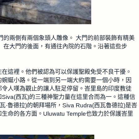
每扇門的兩側有兩個象頭人雕像。 大門的前部裝飾有精美
 在大門的後面，有通往內院的石階。沿著這些步
住在這裡。他們被認為可以保護聖殿免受不良干擾。
的蜿蜒小路。從一端到另一端大約需要一個小時，因
都令人嘆為觀止的讓人駐足停留。峇里島的印度教徒
濕奴)和Siva(西瓦)的三種神聖力量在這里合而為一。這種信
ra(西瓦·魯德拉)的朝拜場所，Siva Rudra(西瓦魯德拉)是峇
的各方面。Uluwatu Temple也致力於保護峇里