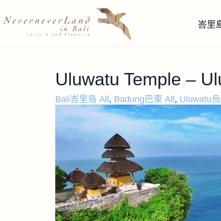
峇里
Uluwatu Temple – 
Bali峇里島 All
,
Badung巴東 All
,
Uluwatu烏