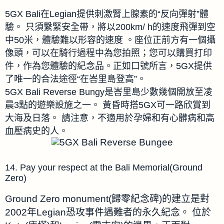
5GX Bali在Legian提供刺激腎上腺素的“反向彈射”體
驗。
只須繫緊安全帶，將以200km/ h的速度飛彈到空
中50米，體驗難以形容的速度
。座位正前方有一個攝
像頭，可以在騎行過程中為您拍照；您可以購買打印
件，作為您體驗的紀念品。
正如口號所言，5GX提供
了唯一的合法途徑“在峇里島登高”。
5GX Bali Reverse Bungy是峇里島少數幾個開放至凌
晨3點的遊樂設施之一。
黃昏時搭5GX可一路欣賞到
大海及日落。
請注意，不適用於孕婦和有心髒病和高
血壓病史的人。
14. Pay your respect at the Bali Memorial(Ground
Zero)
Ground Zero monument(歸零紀念碑)的建立是對
2002年Legian恐攻事件遇難者的永久紀念。
位於