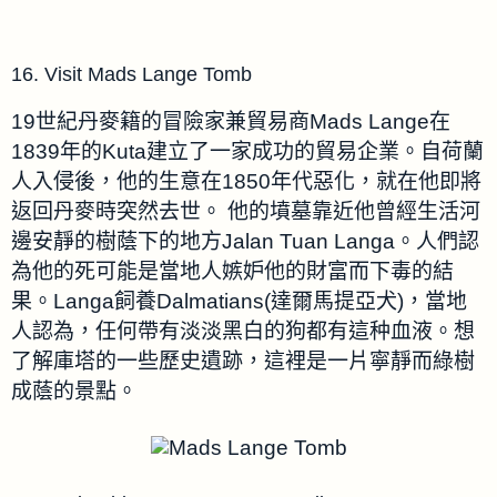
16. Visit Mads Lange Tomb
19世紀丹麥籍的冒險家兼貿易商Mads Lange在
1839年的Kuta建立了一家成功的貿易企業。自荷蘭
人入侵後，
他的生意在1850年代惡化，就在他即將
返回丹麥時突然去世。
他
的墳墓靠近他曾經生活河
邊安靜的樹蔭下的地方Jalan Tuan Langa。
人們認
為他的死可能是當地人嫉妒他的財富而下毒的結
果。Langa
飼養Dalmatians(達爾馬提亞犬)，當地
人認為，任何帶有淡淡黑白的狗都有這种血液。想
了解庫塔的一些歷史遺跡，這裡是一片寧靜而綠樹
成蔭的景點。