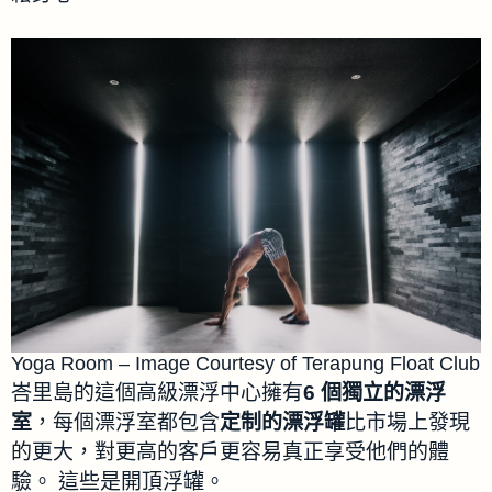
Yoga Room – Image Courtesy of Terapung Float Club
峇里島的這個高級漂浮中心擁有
6 個獨立的漂浮
室
，每個漂浮室都包含
定制的漂浮罐
比市場上發現
的更大，對更高的客戶更容易真正享受他們的體
驗。 這些是開頂浮罐。