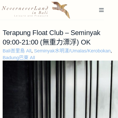
Terapung Float Club – Seminyak
09:00-21:00 (無重力漂浮) OK
Bali峇里島 All
,
Seminyak水明漾/Umalas/Kerobokan
,
Badung巴東 All