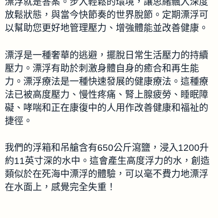
漂浮就是答案。步入輕鬆的環境，讓思緒飄入深度
放鬆狀態，與當今快節奏的世界脫節。定期漂浮可
以幫助您更好地管理壓力、增強體能並改善健康。
漂浮是一種奢華的逃避，擺脫日常生活壓力的持續
壓力。漂浮有助於刺激身體自身的癒合和再生能
力。漂浮療法是一種快速發展的健康療法。這種療
法已被高度壓力、慢性疼痛、腎上腺疲勞、睡眠障
礙、哮喘和正在康復中的人用作改善健康和福祉的
捷徑。
我們的浮箱和吊艙含有650公斤瀉鹽，浸入1200升
約11英寸深的水中。這會產生高度浮力的水，創造
類似於在死海中漂浮的體驗，可以毫不費力地漂浮
在水面上，感覺完全失重！