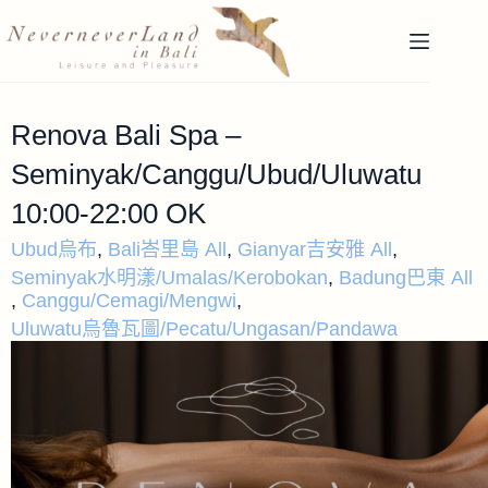
Renova Bali Spa –
Seminyak/Canggu/Ubud/Uluwatu
10:00-22:00 OK
Ubud烏布
,
Bali峇里島 All
,
Gianyar吉安雅 All
,
Seminyak水明漾/Umalas/Kerobokan
,
Badung巴東 All
,
Canggu/Cemagi/Mengwi
,
Uluwatu烏魯瓦圖/Pecatu/Ungasan/Pandawa