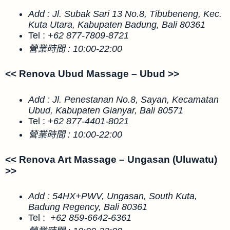
Add :
Jl. Subak Sari 13 No.8, Tibubeneng, Kec.
Kuta Utara, Kabupaten Badung, Bali 80361
Tel :
+62 877-7809-8721
營業時間 : 10:00-22:00
<< Renova Ubud Massage – Ubud >>
Add :
Jl. Penestanan No.8, Sayan, Kecamatan
Ubud, Kabupaten Gianyar, Bali 80571
Tel :
+62 877-4401-8021
營業時間 : 10:00-22:00
<< Renova Art Massage – Ungasan (Uluwatu)
>>
Add :
54HX+PWV, Ungasan, South Kuta,
Badung Regency, Bali 80361
Tel :
+62 859-6642-6361