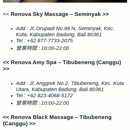
<<
Renova Sky Massage
– Seminyak >>
Add :
Jl. Drupadi No.99 N, Seminyak, Kec.
Kuta, Kabupaten Badung, Bali 80361
Tel : +62 877-7733-2075
營業時間 : 10:00-22:00
<< Renova Amy Spa – Tibubeneng (Canggu)
>>
Add :
Jl. Anggrek No.2, Tibubeneng, Kec. Kuta
Utara, Kabupaten Badung, Bali 80361
Tel :
+62 823-4068-5172
營業時間 : 10:00-22:00
<< Renova Black Massage – Tibubeneng
(Canggu) >>