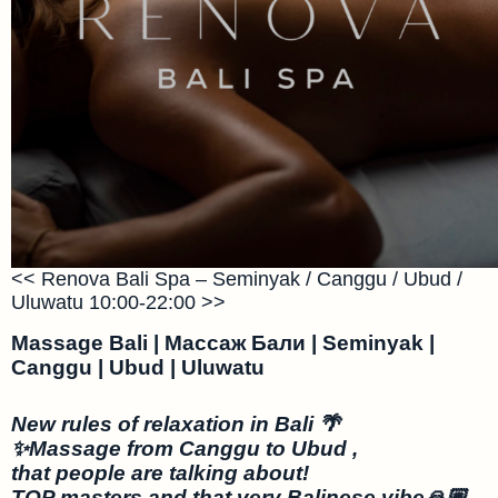
<< Renova Bali Spa – Seminyak / Canggu / Ubud /
Uluwatu 10:00-22:00 >>
Massage Bali | Массаж Бали | Seminyak |
Canggu | Ubud | Uluwatu
New rules of relaxation in Bali 🌴
✨Massage from Canggu to Ubud ,
that people are talking about!
TOP masters and that very Balinese vibe🙏🏼