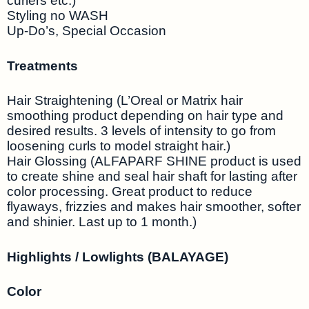
curlers etc.)
Styling no WASH
Up-Do’s, Special Occasion
Treatments
Hair Straightening (L’Oreal or Matrix hair
smoothing product depending on hair type and
desired results. 3 levels of intensity to go from
loosening curls to model straight hair.)
Hair Glossing (ALFAPARF SHINE product is used
to create shine and seal hair shaft for lasting after
color processing. Great product to reduce
flyaways, frizzies and makes hair smoother, softer
and shinier. Last up to 1 month.)
Highlights / Lowlights (BALAYAGE)
Color