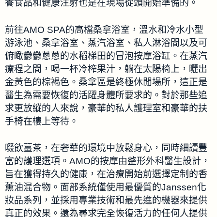
養食品和健康注射也是在現場從頭開始準備的。
前往AMO SPA的高檔桑拿浴室，溫水和冷水小型
游泳池、桑拿浴室、蒸汽浴室、私人淋浴間以及可
俯瞰鬱鬱蔥蔥的水稻梯田的冒泡按摩浴缸。在蒸汽
療程之間，喝一杯冷榨果汁，躺在太陽椅上，曬出
金黃色的棕褐色。桑拿區是終極休閒場所，這正是
醫生為需要恢復的活躍身體所要求的。對於那些追
求更放縱的人來說，豪華的私人護理室和豪華的扶
手椅在樓上等待。
啜飲薑茶，在奢華的環境中放鬆身心，同時細讀豐
富的護理選項。AMO的按摩由整形外科醫生設計，
旨在獲得持久的健康，在治療開始前選擇定制的香
薰油混合物。面部系統僅使用最優質的Janssen化
妝品系列，並採用專業技術和最先進的機器來提供
真正的效果。還為尋求完全恢復活力的任何人提供