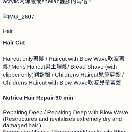
acrylic丙烯酸或shellac蟲膠的兩倍。
Hair
Hair Cut
Haircut only剪髮 / Haircut with Blow Wave吹波剪
髮/ Mens Haircut男士理髮/ Bread Shave (with
clipper only)剃鬍鬚 / Childrens Haircut兒童剪髮 /
Childrens Haircut with Blow Wave吹波兒童剪髮
Nutrica Hair Repair 90 min
Repairing Deep / Repairing Deep with Blow Wave
(Restructures and revitalises extremely dry and
damaged hair.)
Energizing Miracle / Energizing Miracle with Blow