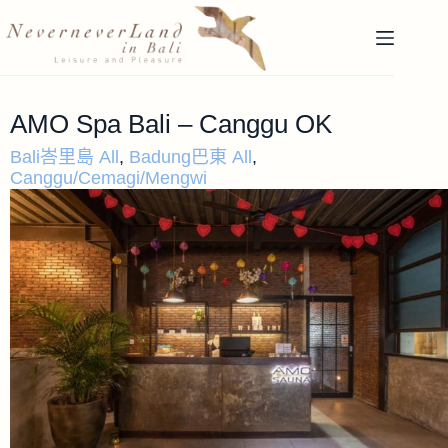
AMO Spa Bali – Canggu OK
Bali峇里島 All
,
Badung巴東 All
,
Canggu/Cemagi/Mengwi