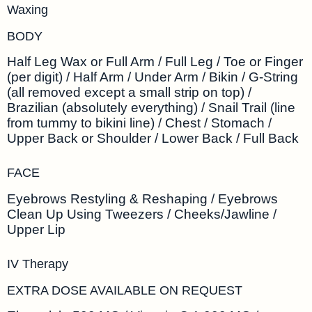
Waxing
BODY
Half Leg Wax or Full Arm / Full Leg / Toe or Finger
(per digit) / Half Arm / Under Arm / Bikin / G-String
(all removed except a small strip on top) /
Brazilian (absolutely everything) / Snail Trail (line
from tummy to bikini line) / Chest / Stomach /
Upper Back or Shoulder / Lower Back / Full Back
FACE
Eyebrows Restyling & Reshaping / Eyebrows
Clean Up Using Tweezers / Cheeks/Jawline /
Upper Lip
IV Therapy
EXTRA DOSE AVAILABLE ON REQUEST