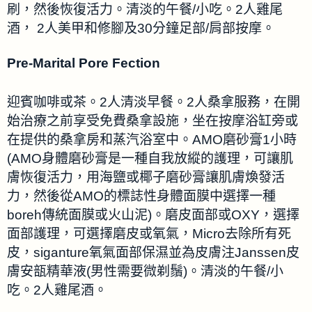
刷，然後恢復活力。清淡的午餐/小吃。2人雞尾
酒， 2人美甲和修腳及30分鐘足部/肩部按摩。
Pre-Marital Pore Fection
迎賓咖啡或茶。2人清淡早餐。2人桑拿服務，在開
始治療之前享受免費桑拿設施，坐在按摩浴缸旁或
在提供的桑拿房和蒸汽浴室中。AMO磨砂膏1小時
(AMO身體磨砂膏是一種自我放縱的護理，可讓肌
膚恢復活力，用海鹽或椰子磨砂膏讓肌膚煥發活
力，然後從AMO的標誌性身體面膜中選擇一種
boreh傳統面膜或火山泥)。磨皮面部或OXY，選擇
面部護理，可選擇磨皮或氧氣，Micro去除所有死
皮，siganture氧氣面部保濕並為皮膚注Janssen皮
膚安瓿精華液(男性需要微剃鬚)。清淡的午餐/小
吃。2人雞尾酒。