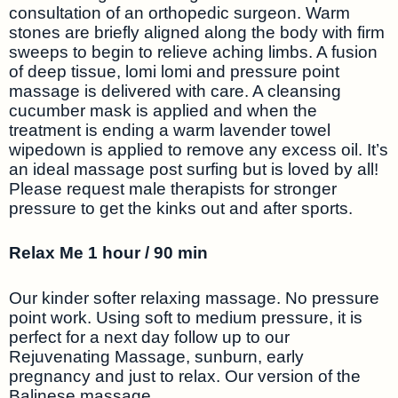
consultation of an orthopedic surgeon. Warm
stones are briefly aligned along the body with firm
sweeps to begin to relieve aching limbs. A fusion
of deep tissue, lomi lomi and pressure point
massage is delivered with care. A cleansing
cucumber mask is applied and when the
treatment is ending a warm lavender towel
wipedown is applied to remove any excess oil. It’s
an ideal massage post surfing but is loved by all!
Please request male therapists for stronger
pressure to get the kinks out and after sports.
Relax Me 1 hour / 90 min
Our kinder softer relaxing massage. No pressure
point work. Using soft to medium pressure, it is
perfect for a next day follow up to our
Rejuvenating Massage, sunburn, early
pregnancy and just to relax. Our version of the
Balinese massage.