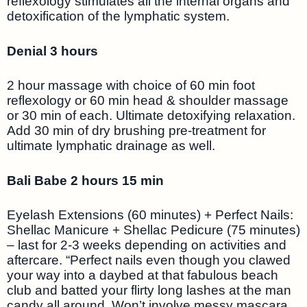
reflexology stimulates all the internal organs and
detoxification of the lymphatic system.
Denial 3 hours
2 hour massage with choice of 60 min foot
reflexology or 60 min head & shoulder massage
or 30 min of each. Ultimate detoxifying relaxation.
Add 30 min of dry brushing pre-treatment for
ultimate lymphatic drainage as well.
Bali Babe 2 hours 15 min
Eyelash Extensions (60 minutes) + Perfect Nails:
Shellac Manicure + Shellac Pedicure (75 minutes)
– last for 2-3 weeks depending on activities and
aftercare. “Perfect nails even though you clawed
your way into a daybed at that fabulous beach
club and batted your flirty long lashes at the man
candy all around. Won’t involve messy mascara