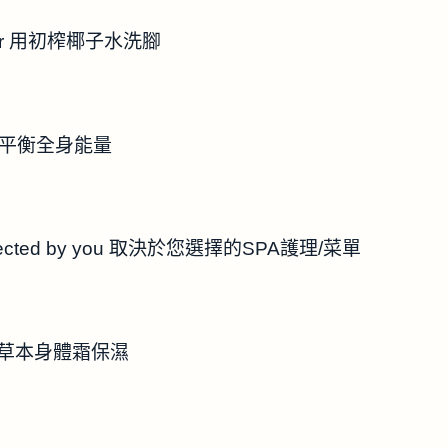
t water 用初榨椰子水洗腳
body 平衡全身能量
u selected by you 取決於您選擇的SPA護理/菜單
ream 用草本身體霜保濕