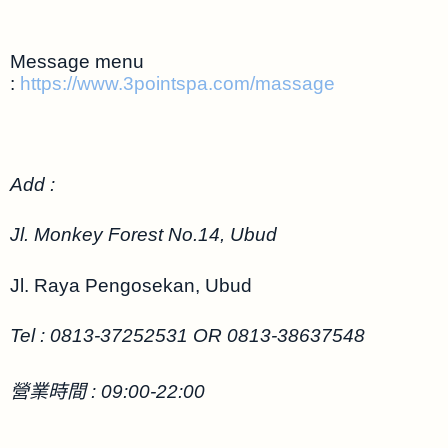
Message menu
:
https://www.3pointspa.com/massage
Add :
Jl. Monkey Forest No.14, Ubud
Jl. Raya Pengosekan, Ubud
Tel : 0813-37252531 OR 0813-38637548
營業時間 : 09:00-22:00