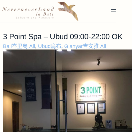
3 Point Spa – Ubud 09:00-22:00 OK
Bali峇里島 All
,
Ubud烏布
,
Gianyar吉安雅 All