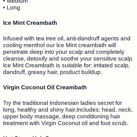
• Medium
• Long
Ice Mint Creambath
Infused with tea tree oil, anti-dandruff agents and
cooling menthol our Ice Mint creambath will
penetrate deep into your scalp and completely
cleanse, detoxify and soothe your sensitive scalp.
Ice Mint Creambath is suitable for: irritated scalp,
dandruff, greasy hair, product buildup.
Virgin Coconut Oil Creambath
Try the traditional Indonesian ladies secret for
long, healthy and shiny hair.Includes: head, neck,
upper body massage, deep conditioning hair
treatment with Virgin Coconut oil and foot scrub.