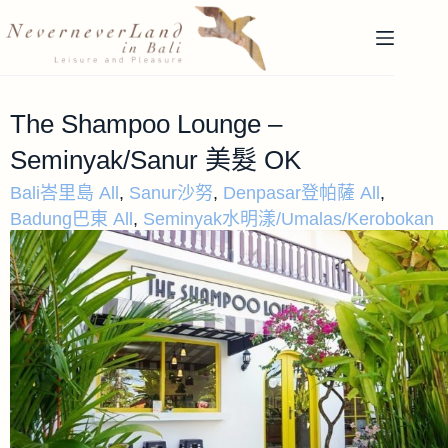
The Shampoo Lounge –
Seminyak/Sanur 美髮 OK
Bali峇里島 All
,
Sanur沙努
,
Denpasar登帕薩 All
,
Badung巴東 All
,
Seminyak水明漾/Umalas/Kerobokan