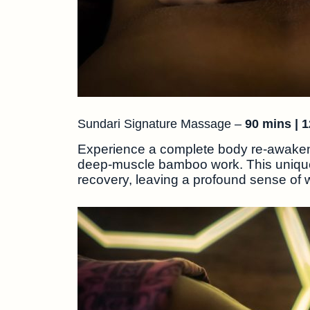
Sundari Signature Massage –
90 mins
| 
Experience a complete body re-awakeni
deep-muscle bamboo work. This unique h
recovery, leaving a profound sense of 