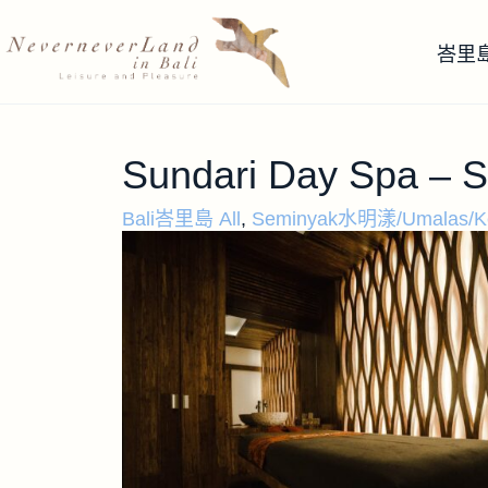
峇里
Sundari Day Spa –
Bali峇里島 All
,
Seminyak水明漾/Umalas/K