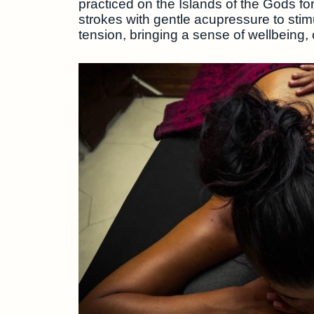
practiced on the Islands of the Gods fo
strokes with gentle acupressure to stimu
tension, bringing a sense of wellbeing,