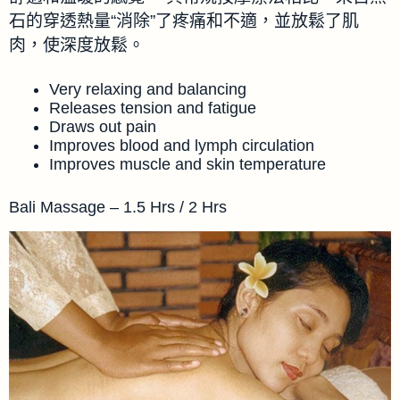
石的穿透熱量“消除”了疼痛和不適，並放鬆了肌
肉，使深度放鬆。
Very relaxing and balancing
Releases tension and fatigue
Draws out pain
Improves blood and lymph circulation
Improves muscle and skin temperature
Bali Massage – 1.5 Hrs / 2 Hrs