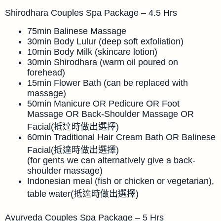
Shirodhara Couples Spa Package – 4.5 Hrs
75min Balinese Massage
30min Body Lulur (deep soft exfoliation)
10min Body Milk (skincare lotion)
30min Shirodhara (warm oil poured on
forehead)
15min Flower Bath (can be replaced with
massage)
50min Manicure OR Pedicure OR Foot
Massage OR Back-Shoulder Massage OR
Facial(抵達時做出選擇)
60min Traditional Hair Cream Bath OR Balinese
Facial(抵達時做出選擇)
(for gents we can alternatively give a back-
shoulder massage)
Indonesian meal (fish or chicken or vegetarian),
table water(抵達時做出選擇)
Ayurveda Couples Spa Package – 5 Hrs