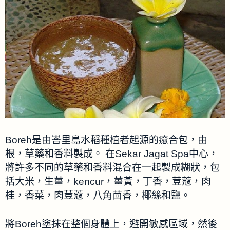
Boreh是由峇里島水稻種植者起源的癒合包，由
根，草藥和香料製成。 在Sekar Jagat Spa中心，
將許多不同的草藥和香料混合在一起製成糊狀，包
括大米，生薑，kencur，薑黃，丁香，荳蔻，肉
桂，香菜，肉荳蔻，八角茴香，椰絲和鹽。
將Boreh塗抹在整個身體上，避開敏感區域，然後