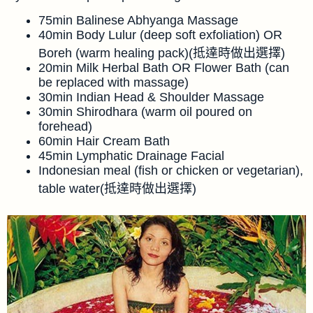
75min Balinese Abhyanga Massage
40min Body Lulur (deep soft exfoliation) OR
Boreh (warm healing pack)(抵達時做出選擇)
20min Milk Herbal Bath OR Flower Bath (can
be replaced with massage)
30min Indian Head & Shoulder Massage
30min Shirodhara (warm oil poured on
forehead)
60min Hair Cream Bath
45min Lymphatic Drainage Facial
Indonesian meal (fish or chicken or vegetarian),
table water(抵達時做出選擇)