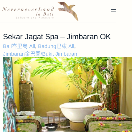
Sekar Jagat Spa – Jimbaran OK
Bali峇里島 All
,
Badung巴東 All
,
Jimbaran金巴蘭/Bukit Jimbaran