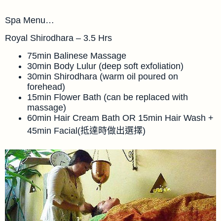
Spa Menu…
Royal Shirodhara – 3.5 Hrs
75min Balinese Massage
30min Body Lulur (deep soft exfoliation)
30min Shirodhara (warm oil poured on
forehead)
15min Flower Bath (can be replaced with
massage)
60min Hair Cream Bath OR 15min Hair Wash +
45min Facial(抵達時做出選擇)