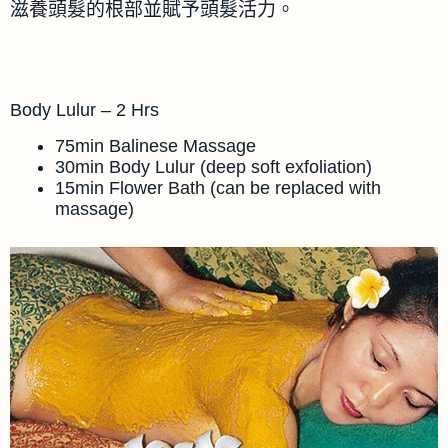
滋養頭髮的根部並賦予頭髮活力。
Body Lulur – 2 Hrs
75min Balinese Massage
30min Body Lulur (deep soft exfoliation)
15min Flower Bath (can be replaced with
massage)