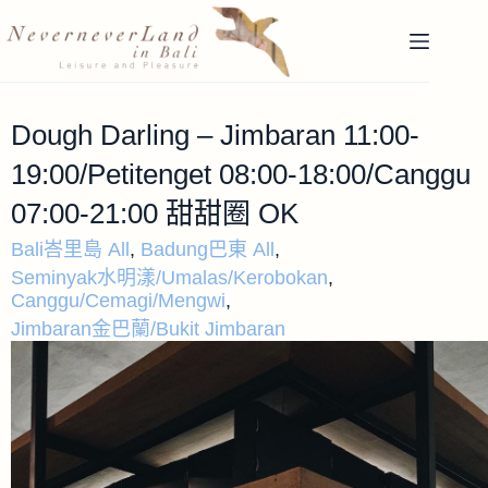
Dough Darling – Jimbaran 11:00-
19:00/Petitenget 08:00-18:00/Canggu
07:00-21:00 甜甜圈 OK
Bali峇里島 All
,
Badung巴東 All
,
Seminyak水明漾/Umalas/Kerobokan
,
Canggu/Cemagi/Mengwi
,
Jimbaran金巴蘭/Bukit Jimbaran