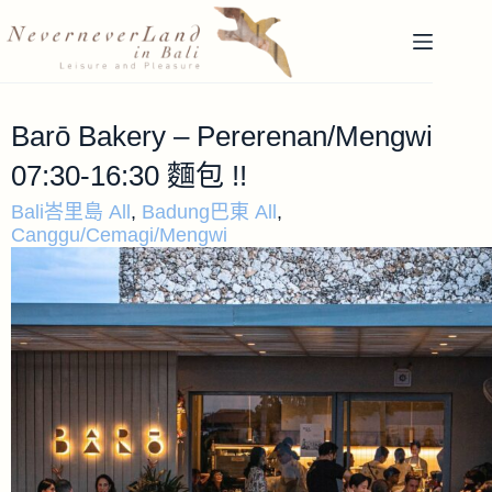
Barō Bakery – Pererenan/Mengwi
07:30-16:30 麵包 !!
Bali峇里島 All
,
Badung巴東 All
,
Canggu/Cemagi/Mengwi