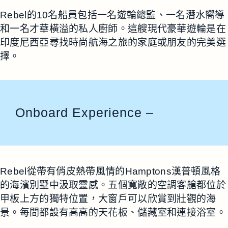
Rebel的10名船員包括一名遊輪總監、一名潛水嚮導
和一名才華橫溢的私人廚師。這艘現代豪華遊輪是在
印度尼西亞尋找時尚航海之旅的家庭或朋友的完美選
擇。
Onboard Experience –
Rebel從帶有俏皮熱帶風情的Hamptons漢普頓風格
的海濱別墅中汲取靈感。五個寬敞的空調客艙都位於
甲板上方的獨特位置，大窗戶可以欣賞到壯觀的海
景。每間都設有高高的天花板、儲藏室和連接浴室。