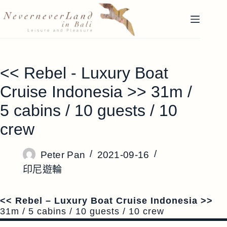
跳
至
主
要
內
<< Rebel - Luxury Boat
容
Cruise Indonesia >> 31m /
5 cabins / 10 guests / 10
crew
Peter Pan
2021-09-16
印尼遊輪
<< Rebel – Luxury Boat Cruise Indonesia >>
31m / 5 cabins / 10 guests / 10 crew