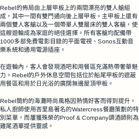
Rebel的佈局由上層甲板上的兩間漂亮的雙人艙組
成，其中一間有雙門通向後上層甲板。主甲板上還有
兩個雙人客艙以及一個帶單人雙層床的雙人客艙，使
這艘遊輪成為家庭的絕佳選擇。所有客艙均配備帶
1000多部免費電影目錄的平面電視、Sonos互動音
樂系統和通用電源插座。
在遊輪內，客人會發現酒吧和用餐區充滿熱帶奢華魅
力。Rebel的戶外休息空間包括位於船尾甲板的遮蔽
用餐區和用於日光浴的廣闊無邊屋頂甲板。
Rebel簡約的海灘時尚風格因熱情好客而得到提升。
私人廚師使用峇里島著名的Watercress餐廳策劃的特
別菜單，而屢獲殊榮的Proof & Company調酒師則為
雞尾酒單提供靈感。