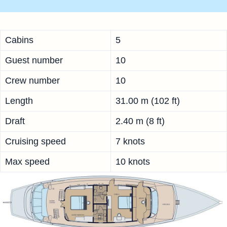
Cabins
5
Guest number
10
Crew number
10
Length
31.00 m (102 ft)
Draft
2.40 m (8 ft)
Cruising speed
7 knots
Max speed
10 knots