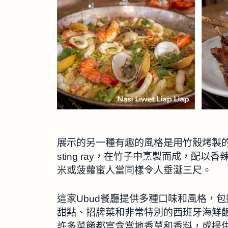
展示的另一種有趣的風格是用竹殼烤製的
sting ray，在竹子中烹製而成，
米或菠蘿蜜人當同樣令人垂涎三尺。
這家Ubud餐廳提供多種口味和風格，包括串燒
甜點、招牌菜和非常特別的西班牙海鮮飯風
許多菜餚都富含當地香草和香料，或提供