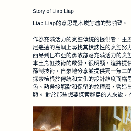
Story of Liap Liap
Liap Liap的意思是木炭餘燼的劈啪聲。
作為充滿活力的烹飪傳統的提供者，主廚Mand
尼遙遠的島嶼上尋找其標誌性的烹飪努力
西島到巴布亞的勇敢部落充滿活力的烹
本土烹飪技術的啟發，很明顯，這將提供
醺制技術，自豪地分享並提供獨一無二
探索植根於傳統和文化的設計維度而構
色、熱帶接觸點和保留的紋理層，營造
類。 對於那些想要探索群島的人來說，在 L