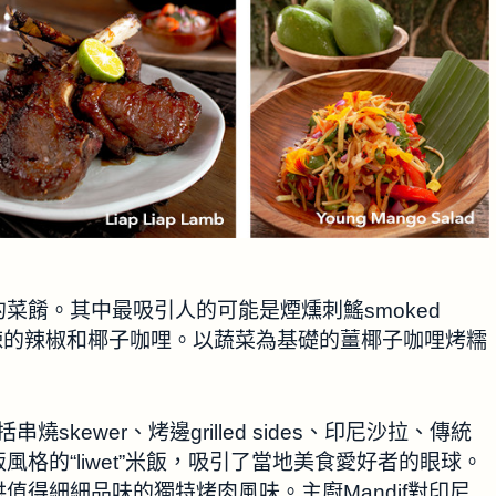
菜餚。其中最吸引人的可能是煙燻刺鰩smoked
配以香辣的辣椒和椰子咖哩。以蔬菜為基礎的薑椰子咖哩烤糯
skewer、烤邊grilled sides、印尼沙拉、傳統
格的“liwet”米飯，吸引了當地美食愛好者的眼球。
值得細細品味的獨特烤肉風味。主廚Mandif對印尼