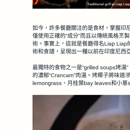
如今，許多餐廳關注的是食材，掌握印尼美食
僅使用正確的“成分”而且以傳統風格烹
術。事實上，這就是餐廳得名Liap L
術和食譜，呈現出一種以前在印度尼西
最獨特的食物之一是“grilled sou
的濃郁“Crancam”肉湯。烤椰子將味道
lemongrass、月桂葉bay leaves和小蔥sh