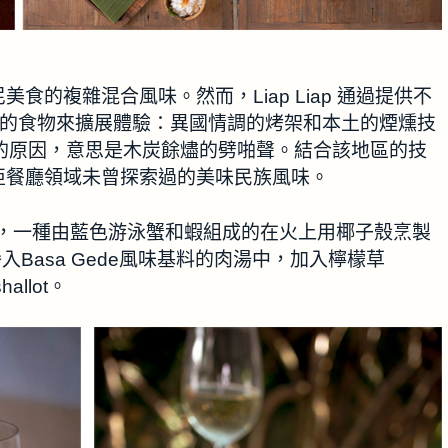
的複雜混合風味。然而，Liap Liap 通過提供不
製的食物來擴展體驗：異國情調的烤架和本土的煙燻技
iap的原因，意思是木炭餘燼的劈啪聲。結合該地區的技
亞餐廳領域未曾探索過的美味民族風味。
ps烤湯”，一種由藍色游泳蟹和蝦組成的在火上用椰子殼烹製
滲入Basa Gede風味基料的肉湯中，加入檸檬草
allot。