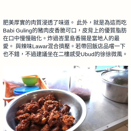
肥美厚實的肉質浸透了味道。 此外，就是為這而吃
Babi Guling的豬肉皮香脆可口，皮背上的優質脂肪
在口中慢慢融化。炸過峇里島香腸是當地人的最
愛。 與辣味Lawar混合擠壓。若帶回飯店品嚐一下
也不錯，不過建議坐在二樓感受Ubud的徐徐微風。