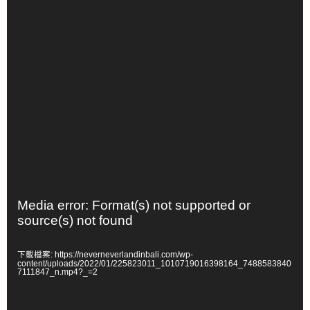
Media error: Format(s) not supported or
視
source(s) not found
訊
播
下載檔案: https://neverneverlandinbali.com/wp-
放
content/uploads/2022/01/225823011_1010719016398164_7488583840
7111847_n.mp4?_=2
器