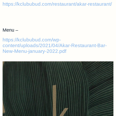
https://kclububud.com/restaurant/akar-restaurant/
Menu –
https://kclububud.com/wp-
content/uploads/2021/04/Akar-Restaurant-Bar-
New-Menu-january-2022.pdf