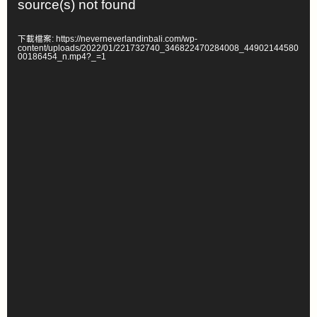
source(s) not found
訊
播
下載檔案: https://neverneverlandinbali.com/wp-
放
content/uploads/2022/01/221732740_346822470284008_44902144580
00186454_n.mp4?_=1
器