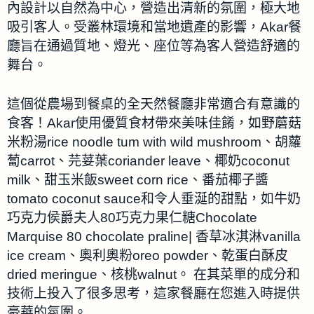
內設計以自然為中心，營造出清新的氛圍，極大地
吸引客人。受叢林環境和當地遺產的影響，Akar餐
廳旨在通過質地、燈光、座位等為客人營造舒適的
舞台。
這個從農場到餐桌的全天然餐廳非常適合有意識的
食客！Akar使用優質食材帶來美味佳餚，如野蘑菇
米粉湯rice noodle tum with wild mushroom、胡蘿
蔔carrot、芫荽葉coriander leave、椰奶coconut
milk、甜玉米飯sweet corn rice、番茄椰子醬
tomato coconut sauce和令人垂涎的甜點，如牛奶
巧克力侯爵夫人80巧克力果仁糖Chocolate
Marquise 80 chocolate praline| 香草冰淇淋vanilla
ice cream、奧利奧粉oreo powder、乾蛋白酥皮
dried meringue、核桃walnut。 在其菜單的成分和
技術上投入了很多思考，這家餐廳在您進入時提供
豪華的氛圍。