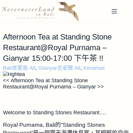
Afternoon Tea at Standing Stone
Restaurant@Royal Purnama –
Gianyar 15:00-17:00 下午茶 !!
Bali峇里島 All
,
Gianyar吉安雅 All
,
Keramas
<< Afternoon Tea at Standing Stone
Restaurant@Royal Purnama – Gianyar >>
Welcome to Standing Stones Restaurant….
Royal Purnama, Bali的“Standing Stones
Restaurant”是一個露天海灘休息室，其蜿蜒的自由