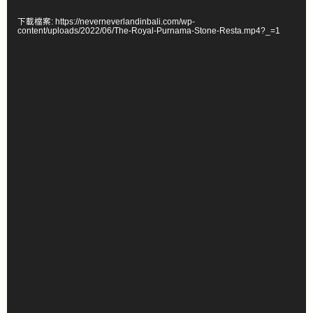
播
下載檔案: https://neverneverlandinbali.com/wp-
放
content/uploads/2022/06/The-Royal-Purnama-Stone-Resta.mp4?_=1
器