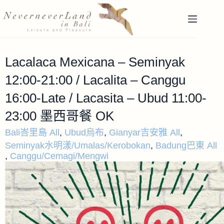
Lacalaca Mexicana – Seminyak
12:00-21:00 / Lacalita – Canggu
16:00-Late / Lacasita – Ubud 11:00-
23:00 墨西哥餐 OK
Bali峇里島 All
,
Ubud烏布
,
Gianyar吉安雅 All
,
Seminyak水明漾/Umalas/Kerobokan
,
Badung巴東 All
,
Canggu/Cemagi/Mengwi