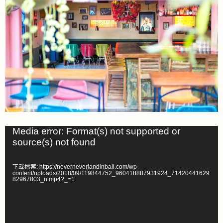
Media error: Format(s) not supported or
視
source(s) not found
訊
播
下載檔案: https://neverneverlandinbali.com/wp-
放
content/uploads/2018/09/119844752_960418887931924_71420441629
82967803_n.mp4?_=1
器