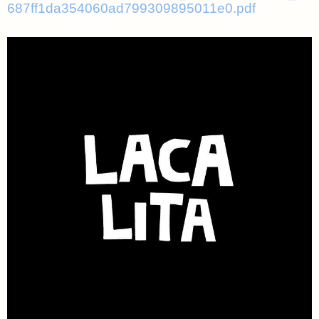
687ff1da354060ad799309895011e0.pdf