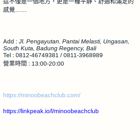
這不僅是一個地方，更是一種平靜、舒適和滿足的
感覺……
Add :
Jl. Pengayutan. Pantai Melasti, Ungasan,
South Kuta, Badung Regency, Bali
Tel : 0812-46749381 / 0811-3968989⁣⁣
營業時間 : 13:00-20:00
https://minoobeachclub.com/
https://linkpeak.io/l/minoobeachclub