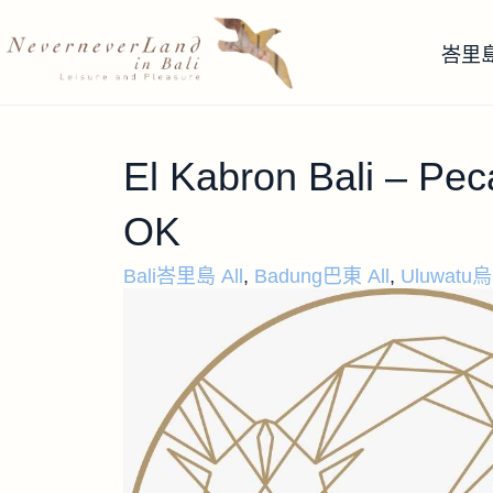
峇里
El Kabron Bali – Pec
OK
Bali峇里島 All
,
Badung巴東 All
,
Uluwatu烏